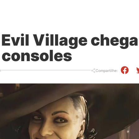
 Evil Village cheg
 consoles
s
Compartilhe: