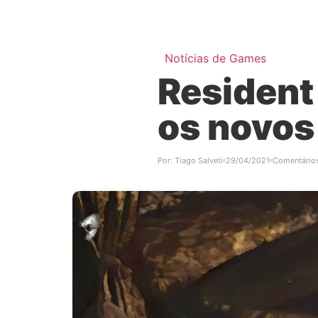
Notícias de Games
Resident
os novos
Por:
Tiago Salveti
29/04/2021
Comentário