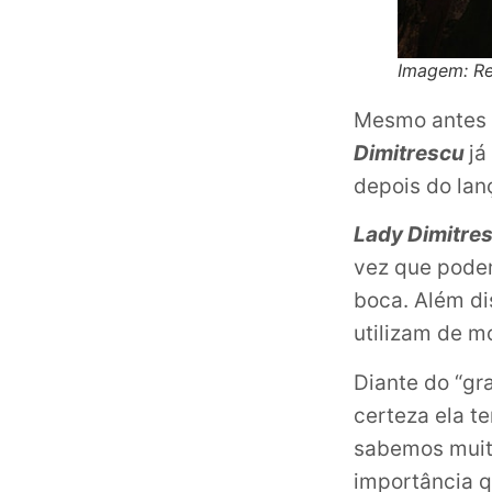
Imagem: Res
Mesmo antes d
Dimitrescu
já
depois do la
Lady Dimitre
vez que podem
boca. Além di
utilizam de m
Diante do “gr
certeza ela t
sabemos muito
importância q