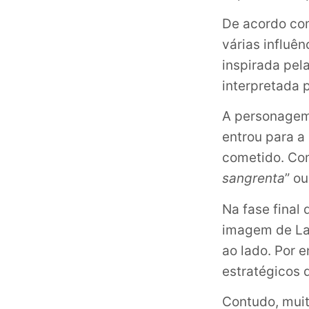
De acordo c
várias influên
inspirada pel
interpretada 
A personagem
entrou para a
cometido. Com
sangrenta
” ou
Na fase final
imagem de Lad
ao lado. Por 
estratégicos 
Contudo, muit