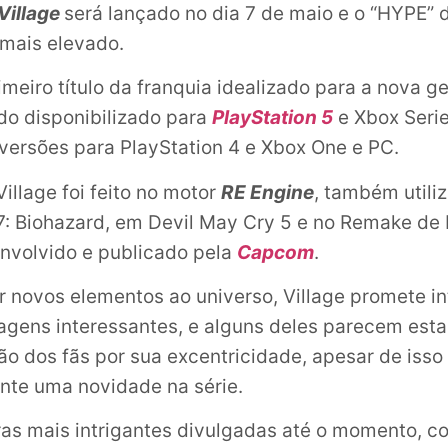
 Village
será lançado no dia 7 de maio e o “HYPE” 
 mais elevado.
imeiro título da franquia idealizado para a nova g
do disponibilizado para
PlayStation 5
e Xbox Seri
ersões para PlayStation 4 e Xbox One e PC.
Village foi feito no motor
RE Engine
, também utili
 7: Biohazard, em Devil May Cry 5 e no Remake de 
nvolvido e publicado pela
Capcom
.
r novos elementos ao universo, Village promete in
agens interessantes, e alguns deles parecem es
ão dos fãs por sua excentricidade, apesar de isso
nte uma novidade na série.
as mais intrigantes divulgadas até o momento, c