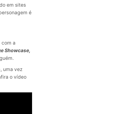
do em sites
 personagem é
o com a
age Showcase,
lguém.
a, uma vez
fira o vídeo