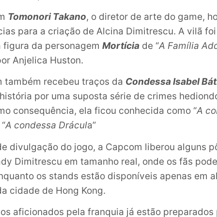
om
Tomonori Takano
, o diretor de arte do game, 
cias para a criação de Alcina Dimitrescu. A vilã fo
a figura da personagem
Mortícia
de “
A Família Ad
por Anjelica Huston.
 também recebeu traços da
Condessa Isabel Bá
 história por uma suposta série de crimes hediond
o consequência, ela ficou conhecida como “
A co
 “
A condessa Drácul
a”
 de divulgação do jogo, a Capcom liberou alguns 
y Dimitrescu em tamanho real, onde os fãs podem
enquanto os stands estão disponíveis apenas em a
da cidade de Hong Kong.
os aficionados pela franquia já estão preparados