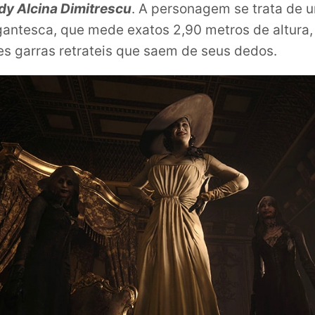
dy Alcina Dimitrescu
. A personagem se trata de 
antesca, que mede exatos 2,90 metros de altura,
s garras retrateis que saem de seus dedos.