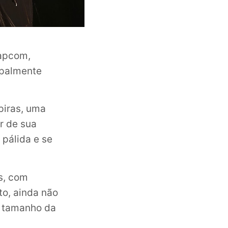
Capcom,
cipalmente
piras, uma
r de sua
pálida e se
s, com
to, ainda não
o tamanho da