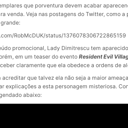
emplares que porventura devem acabar aparecen
ra venda. Veja nas postagens do Twitter, como a
 grande:
ter.com/RobMcDUK/status/1376078306722865159
eúdo promocional, Lady Dimitrescu tem aparecid
Porém, em um teaser do evento
Resident Evil Vill
rceber claramente que ela obedece a ordens de a
 a acreditar que talvez ela não seja a maior ameaç
ar explicações a esta personagem misteriosa. Con
egendado abaixo: