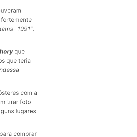
houveram
i fortemente
dams- 1991”
,
thory
que
os que teria
ndessa
pôsteres com a
 tirar foto
lguns lugares
 para comprar