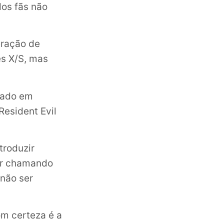
dos fãs não
eração de
es X/S, mas
zado em
Resident Evil
troduzir
tar chamando
 não ser
om certeza é a