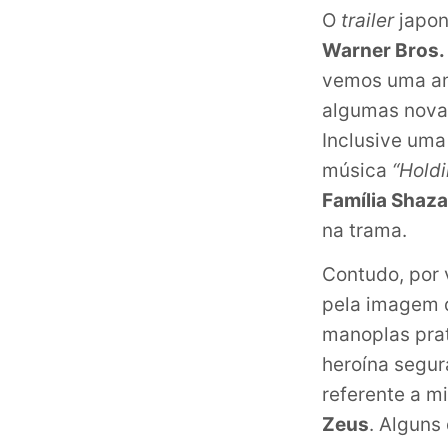
O
trailer
japon
Warner Bros.
vemos uma am
algumas novas
Inclusive uma
música
“Holdi
Família Shaz
na trama.
Contudo, por 
pela imagem q
manoplas pra
heroína segur
referente a mi
Zeus
. Alguns