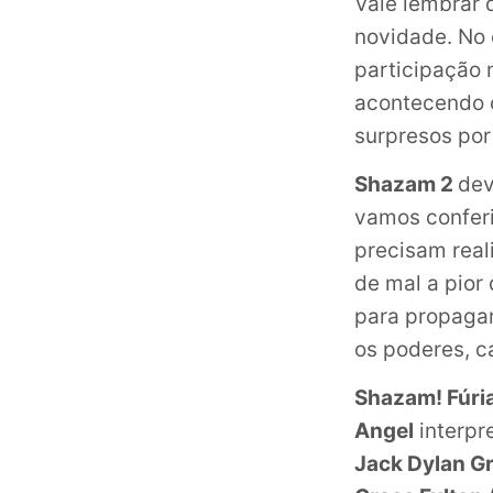
Vale lembrar
novidade. No 
participação 
acontecendo 
surpresos por
Shazam 2
dev
vamos confer
precisam real
de mal a pio
para propagar 
os poderes, c
Shazam! Fúri
Angel
interpr
Jack Dylan G