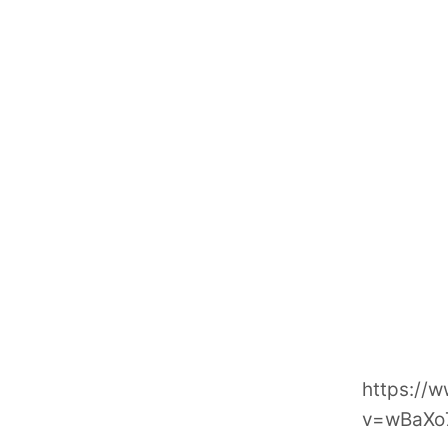
https://
v=wBaXo