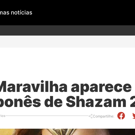
mas notícias
aravilha aparece
japonês de Shazam 
ios
Compartilhe: