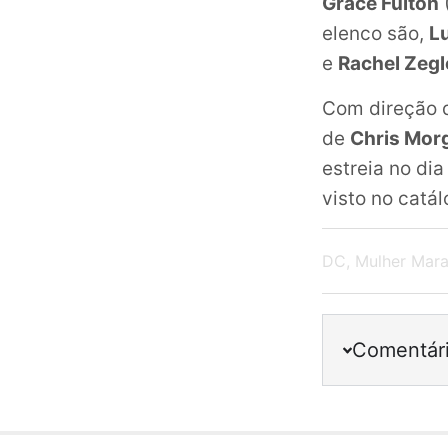
Grace Fulton
elenco são,
L
e
Rachel Zegl
Com direção
de
Chris Mor
estreia no dia
visto no catá
DC
,
Mulher Mara
Comentár