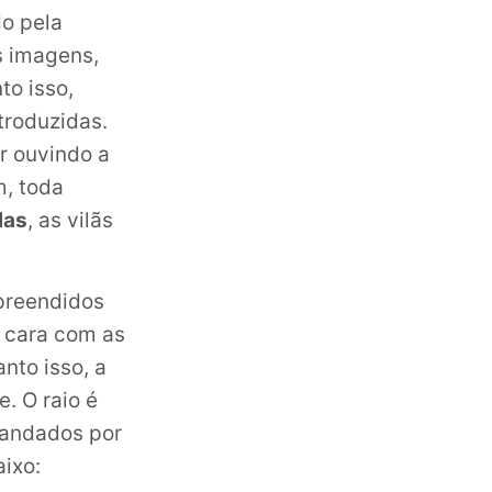
o pela
s imagens,
to isso,
troduzidas.
r ouvindo a
m, toda
las
, as vilãs
preendidos
 cara com as
anto isso, a
. O raio é
mandados por
aixo: