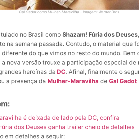
Gal Gadot como Mulher-Maravilha - Imagem: Warner Bros.
titulado no Brasil como
Shazam! Fúria dos Deuses
o na semana passada. Contudo, o material que foi
 diferente do que vimos no resto do mundo. Bem 
l, a nova versão trouxe a participação especial de
grandes heroínas da
DC
. Afinal, finalmente o seg
ou a presença da
Mulher-Maravilha
de
Gal Gadot
ém:
ravilha é deixada de lado pela DC, confira
úria dos Deuses ganha trailer cheio de detalhes
eo em detalhes a seguir: