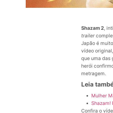
Shazam 2
, in
trailer
complet
Japão é muito
vídeo origina
que uma das 
herói confirm
metragem.
Leia tamb
Mulher Ma
Shazam! F
Confira o víd