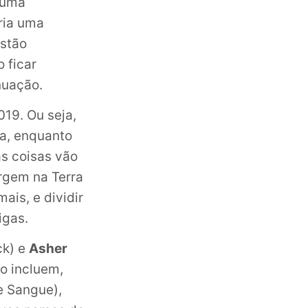
huma
ria uma
estão
 ficar
nuação.
019. Ou seja,
a, enquanto
as coisas vão
rgem na Terra
ais, e dividir
igas.
ck) e
Asher
co incluem,
 Sangue),