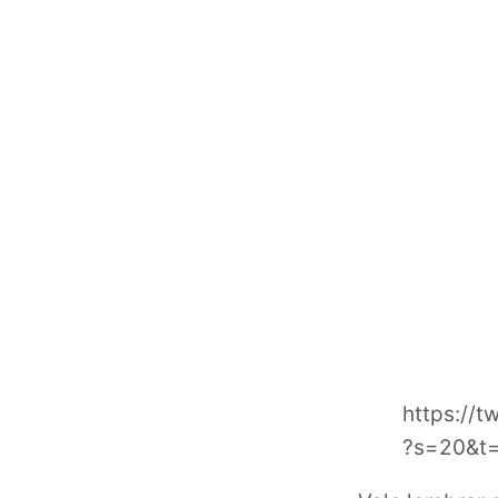
https://
?s=20&t