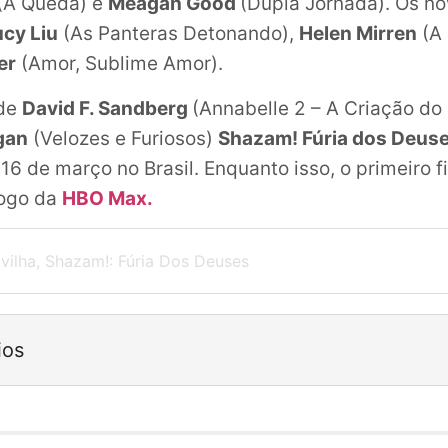
(A Queda) e
Meagan Good
(Dupla Jornada). Os n
ucy Liu
(As Panteras Detonando),
Helen Mirren
(A 
er
(Amor, Sublime Amor).
 de
David F. Sandberg
(Annabelle 2 – A Criação do 
gan
(Velozes e Furiosos)
Shazam! Fúria dos Deus
 16 de março no Brasil. Enquanto isso, o primeiro 
logo da
HBO Max.
vilha
,
Shazam!: Fúria Dos Deuses
ios