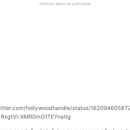
Continue depois da publicidade
twitter.com/hollywoodhandle/status/1620946058
=RxgtVl-XMR0mG1TEYnatIg