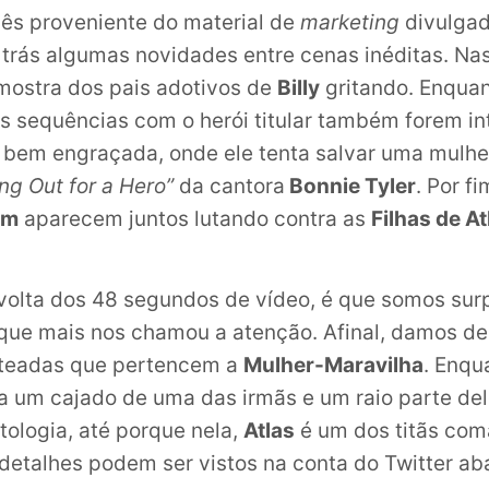
ês proveniente do material de
marketing
divulgad
trás algumas novidades entre cenas inéditas. Na
ostra dos pais adotivos de
Billy
gritando. Enquan
 sequências com o herói titular também forem in
 bem engraçada, onde ele tenta salvar uma mulhe
ng Out for a Hero”
da cantora
Bonnie Tyler
. Por fi
am
aparecem juntos lutando contra as
Filhas de At
volta dos 48 segundos de vídeo, é que somos sur
ue mais nos chamou a atenção. Afinal, damos de
teadas que pertencem a
Mulher-Maravilha
. Enqu
a um cajado de uma das irmãs e um raio parte dele
tologia, até porque nela,
Atlas
é um dos titãs co
 detalhes podem ser vistos na conta do Twitter ab