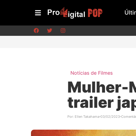
Últi
Notícias de Filmes
Mulher-M
trailer 
Por:
Ellen Takahama
03/02/2023
Comentár