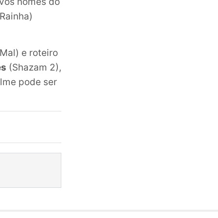
ovos nomes do
Rainha)
Mal) e roteiro
es
(Shazam 2),
filme pode ser