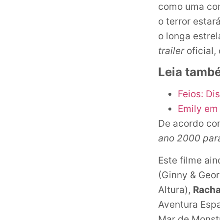
como uma co
o terror estar
o longa estre
trailer
oficial
Leia tamb
Feios: Di
Emily em 
De acordo com
ano 2000 para 
Este filme ai
(Ginny & Geor
Altura),
Racha
Aventura Espa
Mar de Monst