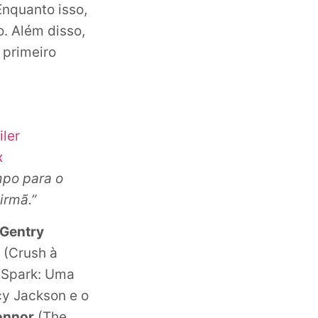
nquanto isso,
o. Além disso,
 primeiro
iler
x
mpo para o
irmã.”
 Gentry
(Crush à
Spark: Uma
y Jackson e o
onnor
(The