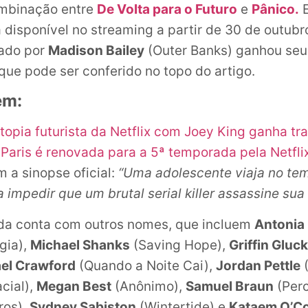
mbinação entre
De Volta para o Futuro
e
Pânico.
E
á disponível no streaming a partir de 30 de outubr
lado por
Madison Bailey
(Outer Banks) ganhou seu
, que pode ser conferido no topo do artigo.
ém:
stopia futurista da Netflix com Joey King ganha tra
Paris é renovada para a 5ª temporada pela Netfli
 a sinopse oficial:
“Uma adolescente viaja no te
impedir que um brutal serial killer assassine sua 
nda conta com outros nomes, que incluem
Antonia
gia),
Michael Shanks
(Saving Hope),
Griffin Gluck
el Crawford
(Quando a Noite Cai),
Jordan Pettle
(
cial),
Megan Best
(Anônimo),
Samuel Braun
(Perc
ros),
Sydney Sabiston
(Wintertide) e
Kataem O’C