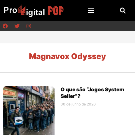
Magnavox Odyssey
O que são “Jogos System
Seller”?
30 de junho de 2026