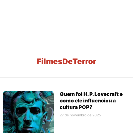
FilmesDeTerror
Quem foi H. P. Lovecraft e
como ele influenciou a
cultura POP?
27 de novembro de 2025