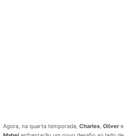
Agora, na quarta temporada,
Charles
,
Oliver
e
Mabel
enfrentarão um novo desafio ao lado de