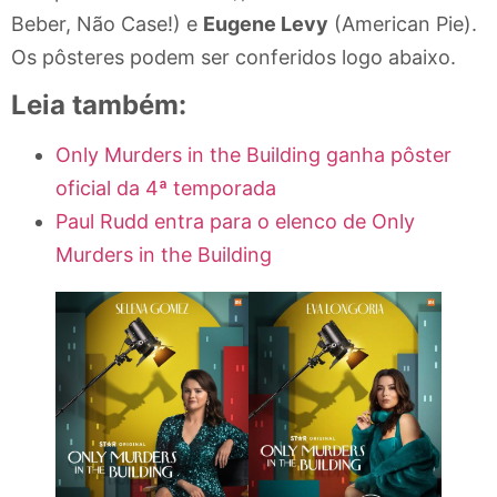
Beber, Não Case!) e
Eugene Levy
(American Pie).
Os pôsteres podem ser conferidos logo abaixo.
Leia também:
Only Murders in the Building ganha pôster
oficial da 4ª temporada
Paul Rudd entra para o elenco de Only
Murders in the Building