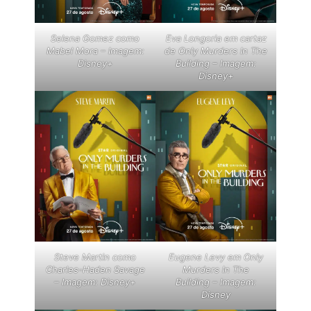
Selena Gomez como
Eva Longoria em cartaz
Mabel Mora – Imagem:
de Only Murders In The
Disney+
Building – Imagem:
Disney+
Steve Martin como
Eugene Levy em Only
Charles-Haden Savage
Murders In The
– Imagem: Disney+
Building – Imagem:
Disney