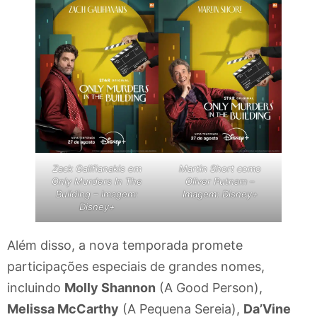
Zack Galifianakis em
Martin Short como
Only Murders In The
Oliver Putnam –
Building – Imagem:
Imagem: Disney+
Disney+
Além disso, a nova temporada promete
participações especiais de grandes nomes,
incluindo
Molly Shannon
(A Good Person),
Melissa McCarthy
(A Pequena Sereia),
Da’Vine