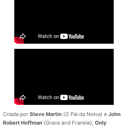
Criada por
Steve Martin
(O Pai da Noiva) e
John
Robert Hoffman
(Grace and Frankie),
Only