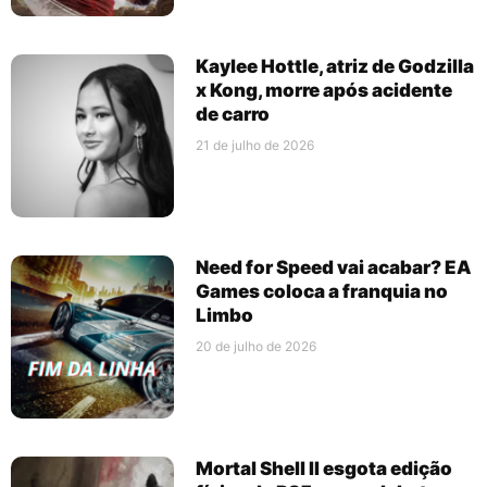
Kaylee Hottle, atriz de Godzilla
x Kong, morre após acidente
de carro
21 de julho de 2026
Need for Speed vai acabar? EA
Games coloca a franquia no
Limbo
20 de julho de 2026
Mortal Shell II esgota edição