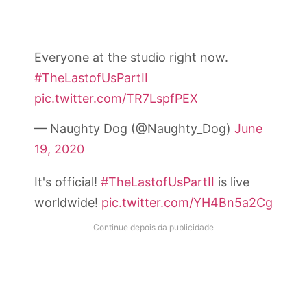
Everyone at the studio right now.
#TheLastofUsPartII
pic.twitter.com/TR7LspfPEX
— Naughty Dog (@Naughty_Dog)
June
19, 2020
It's official!
#TheLastofUsPartII
is live
worldwide!
pic.twitter.com/YH4Bn5a2Cg
Continue depois da publicidade