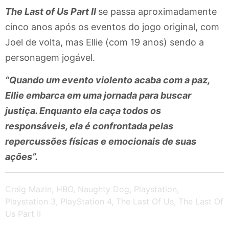
The Last of Us Part II
se passa aproximadamente
cinco anos após os eventos do jogo original, com
Joel de volta, mas Ellie (com 19 anos) sendo a
personagem jogável.
“Quando um evento violento acaba com a paz,
Ellie embarca em uma jornada para buscar
justiça. Enquanto ela caça todos os
responsáveis, ela é confrontada pelas
repercussões físicas e emocionais de suas
ações”.
Craig Mazin
,
HBO
,
Naughty Dog
,
Playstation
,
Playstation 3
,
PlayStation 4
,
The Last Of Us
,
The Last Of
Us Part II