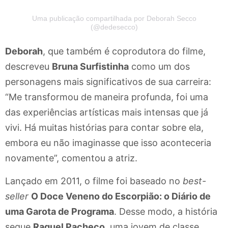
Uma publicação compartilhada por Deborah Secco
(@dedesecco)
Deborah
, que também é coprodutora do filme,
descreveu
Bruna Surfistinha
como um dos
personagens mais significativos de sua carreira:
“Me transformou de maneira profunda, foi uma
das experiências artísticas mais intensas que já
vivi. Há muitas histórias para contar sobre ela,
embora eu não imaginasse que isso aconteceria
novamente”, comentou a atriz.
Lançado em 2011, o filme foi baseado no
best-
seller
O Doce Veneno do Escorpião: o Diário de
uma Garota de Programa
. Desse modo, a história
segue
Raquel Pacheco
, uma jovem de classe