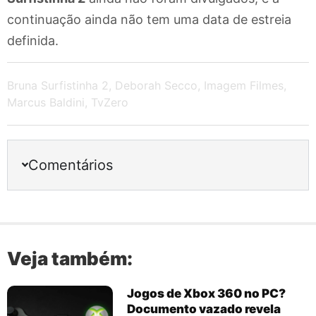
continuação ainda não tem uma data de estreia
definida.
Bruna Surfistinha 2
,
Deborah Secco
,
Imagem Filmes
,
Marcus Baldini
,
TvZero
Comentários
Veja também:
Jogos de Xbox 360 no PC?
Documento vazado revela