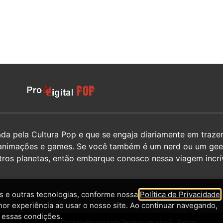
 pela Cultura Pop e que se engaja diariamente em trazer 
hos, animações e games. Se você também é um nerd ou um g
utros planetas, então embarque conosco nessa viagem incrív
 e outras tecnologias, conforme nossa
Política de Privacidade
,
hor experiência ao usar o nosso site. Ao continuar navegando,
 essas condições.
Contato
Privacidade
Termos de uso
Entrar