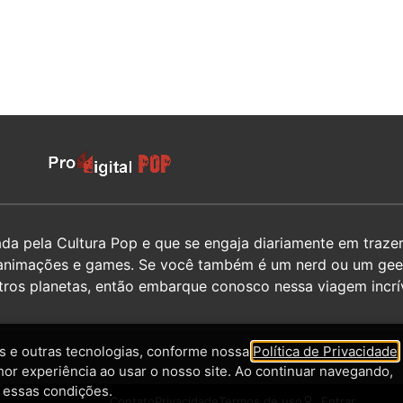
 pela Cultura Pop e que se engaja diariamente em trazer 
hos, animações e games. Se você também é um nerd ou um g
utros planetas, então embarque conosco nessa viagem incrív
 e outras tecnologias, conforme nossa
Política de Privacidade
,
hor experiência ao usar o nosso site. Ao continuar navegando,
 essas condições.
Contato
Privacidade
Termos de uso
Entrar