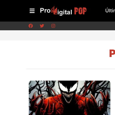
Últi
P