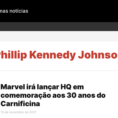
mas notícias
hillip Kennedy Johns
Marvel irá lançar HQ em
comemoração aos 30 anos do
Carnificina
15 de novembro de 2021