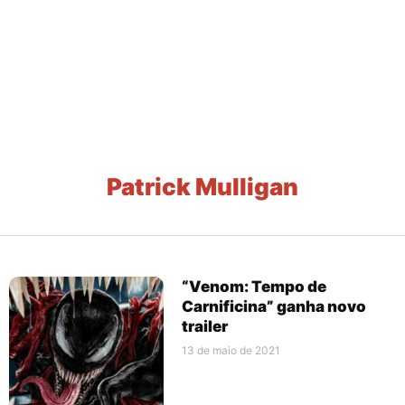
Patrick Mulligan
“Venom: Tempo de
Carnificina” ganha novo
trailer
13 de maio de 2021