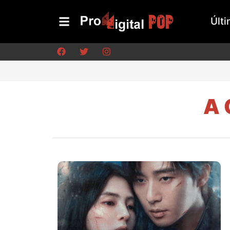
Últi
A 