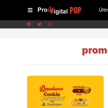
Últi
promo