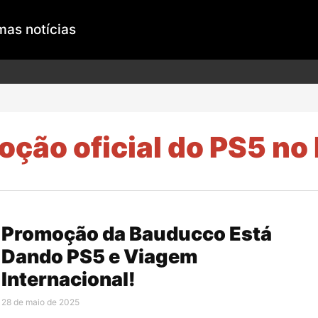
mas notícias
ção oficial do PS5 no 
Promoção da Bauducco Está
Dando PS5 e Viagem
Internacional!
28 de maio de 2025