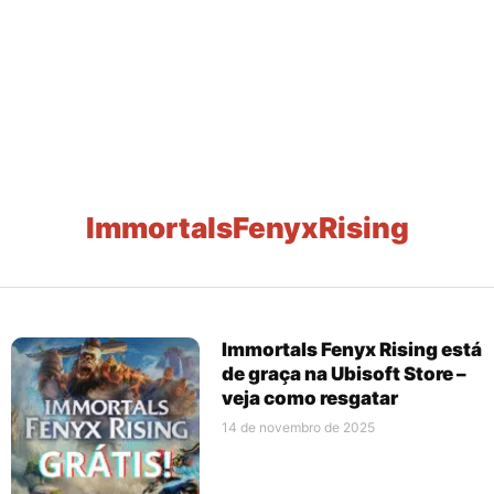
ImmortalsFenyxRising
Immortals Fenyx Rising está
de graça na Ubisoft Store –
veja como resgatar
14 de novembro de 2025