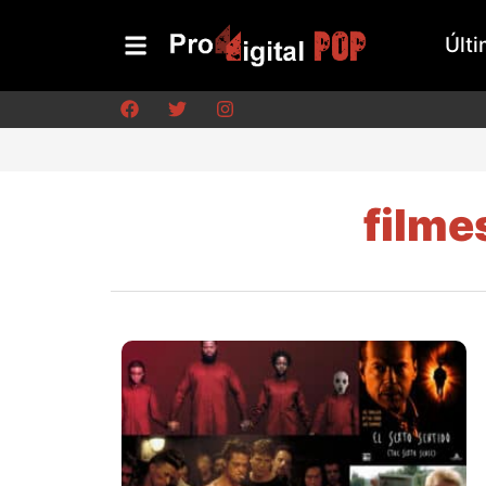
Últi
filme