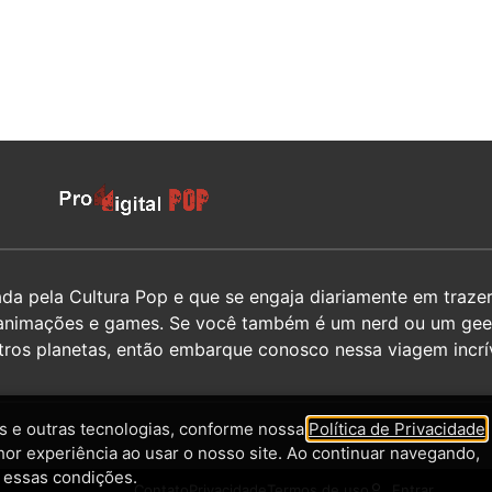
 pela Cultura Pop e que se engaja diariamente em trazer 
hos, animações e games. Se você também é um nerd ou um g
utros planetas, então embarque conosco nessa viagem incrív
 e outras tecnologias, conforme nossa
Política de Privacidade
,
hor experiência ao usar o nosso site. Ao continuar navegando,
 essas condições.
Contato
Privacidade
Termos de uso
Entrar