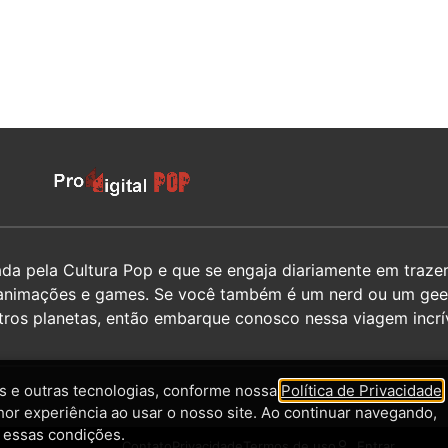
 pela Cultura Pop e que se engaja diariamente em trazer 
hos, animações e games. Se você também é um nerd ou um g
utros planetas, então embarque conosco nessa viagem incrív
 e outras tecnologias, conforme nossa
Política de Privacidade
,
hor experiência ao usar o nosso site. Ao continuar navegando,
 essas condições.
Contato
Privacidade
Termos de uso
Entrar