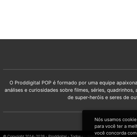
O Proddigital POP é formado por uma equipe apaixonada
análises e curiosidades sobre filmes, séries, quadrin
de super-heróis e seres de o
Nós usamos cookies
para você ter a mel
você concorda com
© Copyright 2014-2026 - Proddigital - Todos os direitos reservados